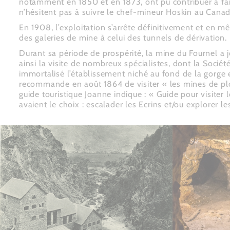
notamment en 1850 et en 1873, ont pu contribuer à fair
n’hésitent pas à suivre le chef-mineur Hoskin au Canad
En 1908, l’exploitation s’arrête définitivement et en
des galeries de mine à celui des tunnels de dérivation. 
Durant sa période de prospérité, la mine du Fournel a jou
ainsi la visite de nombreux spécialistes, dont la Socié
immortalisé l’établissement niché au fond de la gorge e
recommande en août 1864 de visiter « les mines de plom
guide touristique Joanne indique : « Guide pour visiter 
avaient le choix : escalader les Ecrins et/ou explorer le