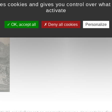
-Durance, celle-ci étant une voie de passage majeure : les p
ses cookies and gives you control over what
t son nom au lieu.
activate
ppées autour du château de l’Argentière et ont progressivem
OK, accept all
Deny all cookies
Personalize