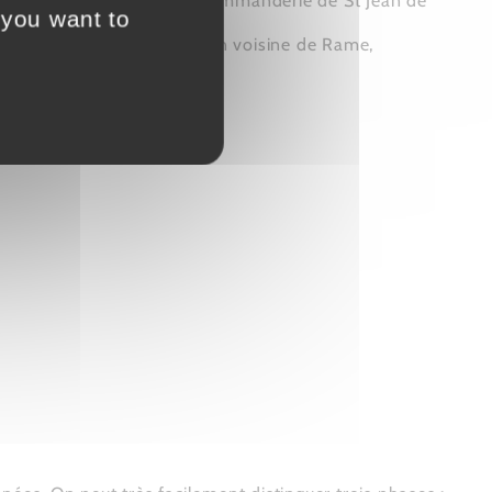
èlerins faisant halte à la commanderie de St Jean de
 you want to
ent supplanté l’agglomération voisine de Rame,