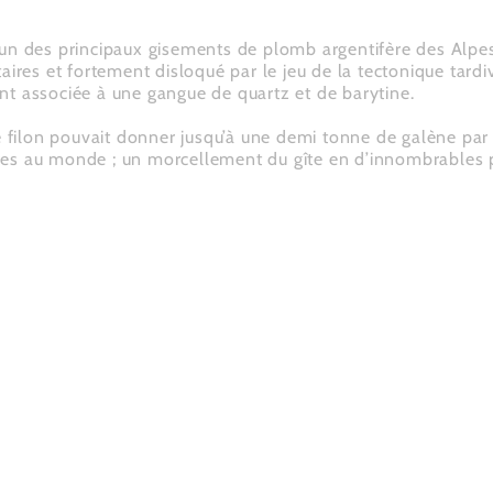
n des principaux gisements de plomb argentifère des Alpes, m
ires et fortement disloqué par le jeu de la tectonique tardiv
nt associée à une gangue de quartz et de barytine.
e filon pouvait donner jusqu’à une demi tonne de galène par m
res au monde ; un morcellement du gîte en d’innombrables