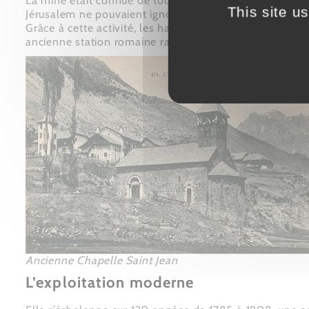
La mine était connue de tous, bien au delà de la Haute
This site u
Jérusalem ne pouvaient ignorer une activité qui donnai
Grâce à cette activité, les habitations se sont dévelo
ancienne station romaine ravagée par les crues.
Ancienne Chapelle Saint Jean
L’exploitation moderne