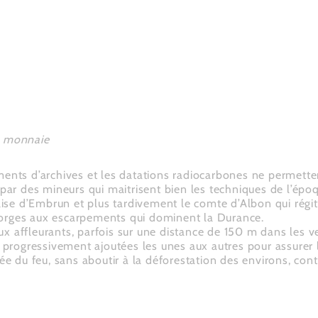
e monnaie
uments d’archives et les datations radiocarbones ne permettent 
 par des mineurs qui maitrisent bien les techniques de l’épo
glise d’Embrun et plus tardivement le comte d’Albon qui régi
gorges aux escarpements qui dominent la Durance.
x affleurants, parfois sur une distance de 150 m dans les v
t progressivement ajoutées les unes aux autres pour assurer l
née du feu, sans aboutir à la déforestation des environs, con