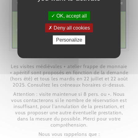
Créneaux
Je réserve
restantes
visite
OK, accept all
type de
visite :
Deny all cookies
véhicule
rdv : 17:35
15/15
personnel ,
Personalize
langue :
Les visites médiévales + atelier frappe de monnaie
+ apéritif sont proposés en fonction de la demande
(hors été) et tous les mardis en 22 juillet et 22 août
2025. Consultez les créneaux horaires ci-dessus.
Attention : visite maintenue si 8 pers. ou +. Nous
vous contacterons si le nombre de réservation est
insuffisant, pour l'annulation de la prestation, et
vous proposer une autre éventuelle prestation,
dans la mesure du possible. Merci pour votre
compréhension.
Nous vous rappelons que :