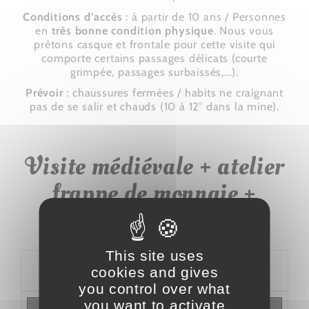
Conditions d’accès
: à partir de 10 ans / Personnes
en
très bonne condition physique
. Nous vous
prêtons casque et frontale pour cette visite qui
comporte certains passages délicats (courte
grimpée, passages surbaissés,...).
Prévoir
: chaussures fermées / habits ne craignant
pas de se salir et chauds (10 à 12° dans la mine).
Visite médiévale + atelier
frappe de monnaie +
apéritif
This site uses
<<
mer 12 août 2026
>>
cookies and gives
you control over what
you want to activate
Places
Type de