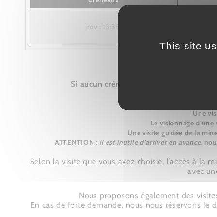
Créneaux
rdv : 13:35
This site u
Les visites guidées son
Si aucun créneau ne vous convient, co
Une vis
Le visionnage d’une 
Une visite guidée de la mine
ATTENTION :
il est inutile d'arriver en avance
, nou
Selon la visite que vous avez choisie, l’accès à la 
avec une
Nous proposons également des visites 
En cas de forte demande, nous nous réservons le dro