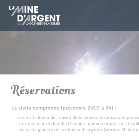
Réservations
La visita comprende (prevedere 2h30 a 3h) :
Una visita libera del museo della miniera (esposizione per
la visione di un video di 20 minuti, prima o dopo la visita d
Una visita guidata della miniera di argento (contare 2h in tutt