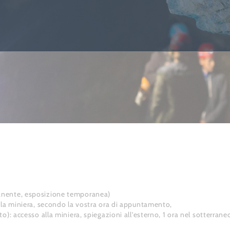
manente, esposizione temporanea)
ella miniera, secondo la vostra ora di appuntamento,
o): accesso alla miniera, spiegazioni all’esterno, 1 ora nel sotterrane