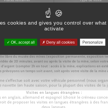
Places restantes
Type de visite
type de visite : l'incontourn
véhicule personnel ,
12/15
langue :
ses cookies and gives you control over what
activate
t proposées en fonction de la demande. Consultez les créne
ntactez-nous au 04 92 23 02 94, nous ferons notre maximum
OK, accept all
Deny all cookies
Personalize
La visite comprend (prévoir 2h30 à 3h) :
ite libre du musée des mines (exposition permanente, exposition t
vidéo de 20 minutes, avant ou après la visite de la mine, selon vot
 d’argent (compter 2h en tout : accès à la mine, explications en exté
s prévoyons un temps soit avant, soit après votre visite de la mine af
mine s’effectue soit avec votre véhicule personnel (nous organ
 navette (en haute saison, pour la plupart des visites de la 
Visites en langues étrangères :
en anglais, allemand et espagnol (choisir le créneau conce
it de proposer les visites en langues étrangères à des fran
deux langues.