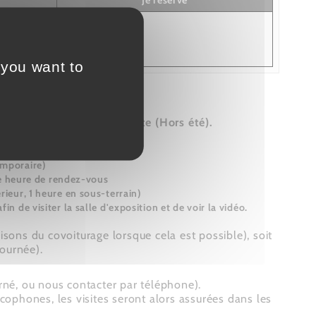
Je réserve
able ,
 you want to
aux horaires ci-dessous.
 pour organiser une visite (Hors été).
emporaire)
re heure de rendez-vous
rieur, 1 heure en sous-terrain)
in de visiter la salle d'exposition et de voir la vidéo.
isons du covoiturage lorsque cela est possible), soit
journée).
rné, ou nous contacter par téléphone).
cophones, les visites seront alors assurées dans les